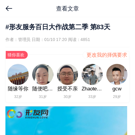
查看文章
#形友服务百日大作战第二季 第83天
作者：管理员
日期：01/10 17:20
阅读：4851
更改我的择偶要求
猜你喜欢
随缘等你
随便吧f237
授受不亲
Zhaotengchao
gcw
32岁
31岁
30岁
33岁
29岁