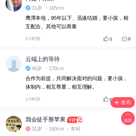
31岁 ・185cm
鹰潭本地，95年以下、迅速结婚，要小孩，相
互配合。其他可以商量
1小时前
0
0
云端上的等待
40岁 ・170cm
合作为前提，共同解决面对的问题，要小孩，
体制内，相互尊重，相互理解。
1小时前
0
0
发布
我会徒手掰苹果
顶部
31岁 ・160cm ・本科