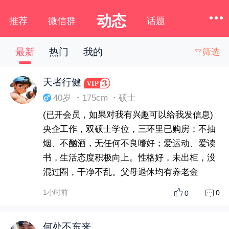
动态
推荐
微信群
话题
最新
热门
我的
筛选
下拉刷新
天者行健
40岁 ・175cm ・硕士
(已开会员，如果对我有兴趣可以给我发信息)
央企工作，双硕士学位，三环里已购房；不抽
烟、不酗酒，无任何不良嗜好；爱运动、爱读
书，生活态度积极向上。性格好，未出柜，没
混过圈，干净不乱。父母退休均有养老金
1小时前
0
0
何处不东来