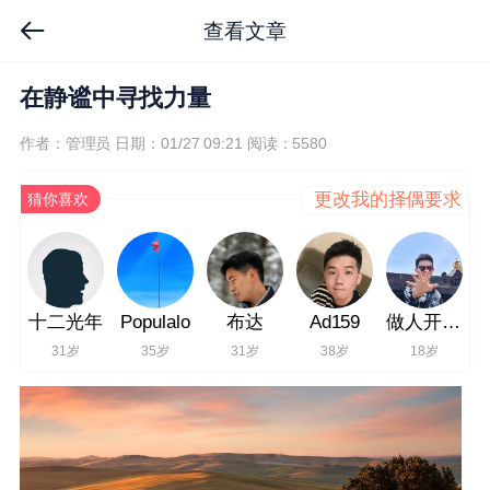
查看文章
在静谧中寻找力量
作者：管理员
日期：01/27 09:21
阅读：5580
更改我的择偶要求
猜你喜欢
十二光年
Populalo
布达
Ad159
做人开心最重要
31岁
35岁
31岁
38岁
18岁