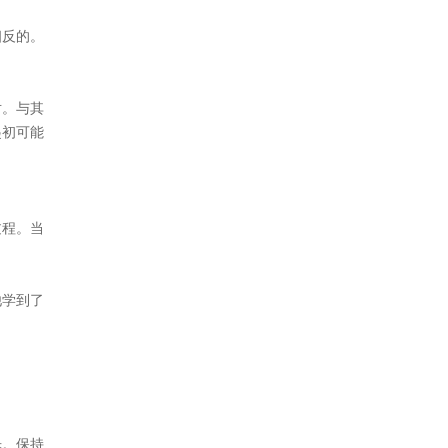
相反的。
对。与其
起初可能
过程。当
他学到了
光。保持