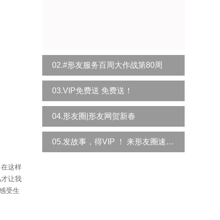
02.#形友服务百周大作战第80周
03.VIP免费送 免费送！
04.形友圈|形友网贺新春
05.发故事，得VIP ！ 来形友圈速领！
。在这样
易才让我
感受生