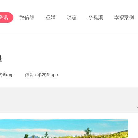
资讯
微信群
征婚
动态
小视频
幸福案例
量
形友圈app 作者：形友圈app