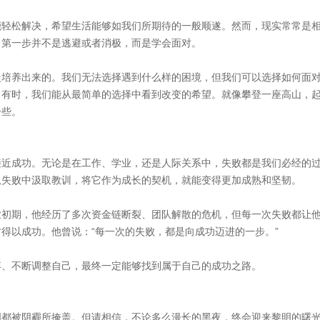
能轻松解决，希望生活能够如我们所期待的一般顺遂。然而，现实常常是
，第一步并不是逃避或者消极，而是学会面对。
慢培养出来的。我们无法选择遇到什么样的困境，但我们可以选择如何面
。有时，我们能从最简单的选择中看到改变的希望。就像攀登一座高山，
一些。
接近成功。无论是在工作、学业，还是人际关系中，失败都是我们必经的
从失败中汲取教训，将它作为成长的契机，就能变得更加成熟和坚韧。
业初期，他经历了多次资金链断裂、团队解散的危机，但每一次失败都让
得以成功。他曾说：“每一次的失败，都是向成功迈进的一步。”
弃、不断调整自己，最终一定能够找到属于自己的成功之路。
明都被阴霾所掩盖。但请相信，不论多么漫长的黑夜，终会迎来黎明的曙