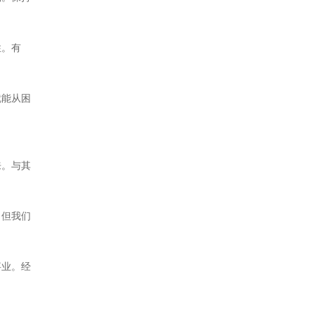
性。有
就能从困
来。与其
，但我们
事业。经