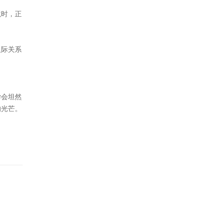
境时，正
人际关系
学会坦然
的光芒。