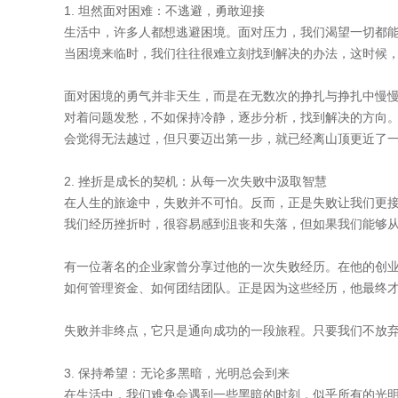
1. 坦然面对困难：不逃避，勇敢迎接
生活中，许多人都想逃避困境。面对压力，我们渴望一切都
当困境来临时，我们往往很难立刻找到解决的办法，这时候
面对困境的勇气并非天生，而是在无数次的挣扎与挣扎中慢
对着问题发愁，不如保持冷静，逐步分析，找到解决的方向
会觉得无法越过，但只要迈出第一步，就已经离山顶更近了
2. 挫折是成长的契机：从每一次失败中汲取智慧
在人生的旅途中，失败并不可怕。反而，正是失败让我们更
我们经历挫折时，很容易感到沮丧和失落，但如果我们能够
有一位著名的企业家曾分享过他的一次失败经历。在他的创
如何管理资金、如何团结团队。正是因为这些经历，他最终才
失败并非终点，它只是通向成功的一段旅程。只要我们不放
3. 保持希望：无论多黑暗，光明总会到来
在生活中，我们难免会遇到一些黑暗的时刻，似乎所有的光