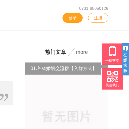
0731-85050126
登录
注册
热门文章
more
手机交友
01.各省婚姻交流群【入群方式】
关注我们