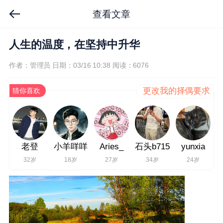
查看文章
人生的温度，在坚持中升华
作者：管理员
日期：03/16 10:38
阅读：6076
更改我的择偶要求
猜你喜欢
老登
小羊咩咩
Aries_
石头b715
yunxia
32岁
18岁
27岁
34岁
24岁