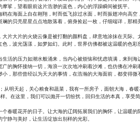
的摩挲，望着眼前这片浩渺的蓝色，内心的浮躁瞬间被抚平。
海鸥在海面上自在翱翔，时而低飞掠过水面，时而振翅冲向高空
斑斓的贝壳星星点点地散落着，俯身捡起一枚，仔细端详，那精
，大片大片的火烧云像是被打翻的颜料盘，肆意地涂抹在天际。
红色，波光荡漾，如梦如幻。此时，世界仿佛都被这温暖的色彩
当生活的压力如潮水般涌来，当内心被烦恼和忧虑填满，来到海
宽广的胸怀接纳一切，海浪一次次地冲刷着沙滩，也仿佛在冲刷
渺小，那些曾经以为天大的事情，在浩瀚的大海面前，都变得微
界；从明天起，关心粮食和蔬菜，我有一所房子，面朝大海，春暖
模样。在这里，我们可以抛开一切纷扰，回归生活的本真，享受
一个春暖花开的日子。让大海的辽阔拓展我们的胸怀，让温暖的
的宁静与美好，让生活绽放出别样的光彩。