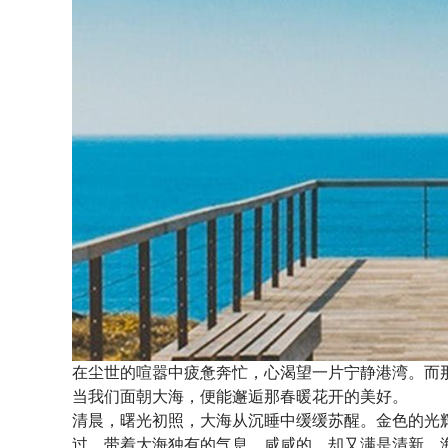
在尘世的喧嚣中疲惫奔忙，心渴望一片宁静港湾。而
当我们面朝大海，便能邂逅那春暖花开的美好。
清晨，曙光初照，大海从沉睡中缓缓苏醒。金色的光
过，带着大海独有的气息，咸咸的，却又满是清新。