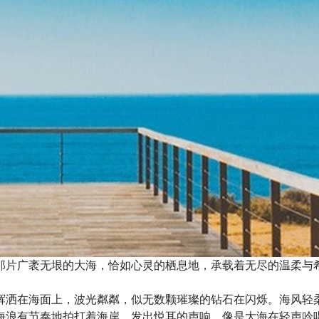
那片广袤无垠的大海，恰如心灵的栖息地，承载着无尽的温柔与
辉洒在海面上，波光粼粼，似无数颗璀璨的钻石在闪烁。海风轻
海浪有节奏地拍打着海岸，发出悦耳的声响，像是大海在轻声吟