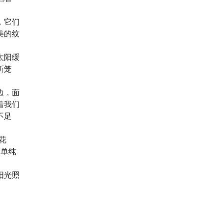
，它们
美的纹
太阳缓
所笼
边，面
着我们
不足
花
简单纯
阳光照