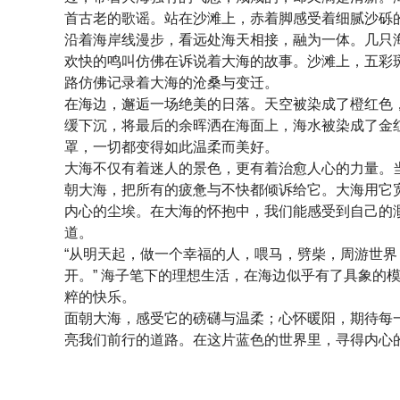
首
古老的歌谣。站在沙滩上，赤着脚感受着细腻沙砾
沿着海岸线漫步，看远处海天相接，融为一体。几只
欢快的鸣叫仿佛在诉说着大海的故事。沙滩上，五彩
路仿佛记录着大海的沧桑与变迁。
在海边，邂逅一场绝美的日落。天空被染成了橙红色
缓下沉，将最后的余晖洒在海面上，海水被染成了金
罩，一切都变得如此温柔而美好。
大海不仅有着迷人的景色，更有着治愈人心的力量。
朝大海，把所有的疲惫与不快都倾诉给它。大海用它
内心的尘埃。在大海的怀抱中，我们能感受到自己的
道。
“从明天起，做一个幸福的人，喂马，劈柴，周游世
开。” 海子笔下的理想生活，在海边似乎有了具象的
粹的快乐。
面朝大海，感受它的磅礴与温柔；心怀暖阳，期待每
亮我们前行的道路。在这片蓝色的世界里，寻得内心