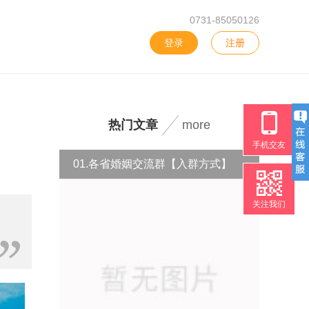
0731-85050126
登录
注册
热门文章
more
手机交友
01.各省婚姻交流群【入群方式】
关注我们