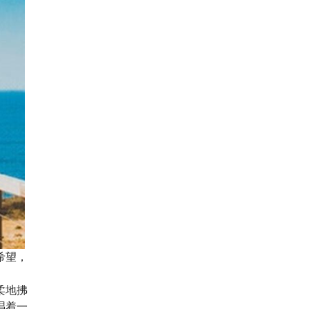
希望，
柔地拂
唱着一