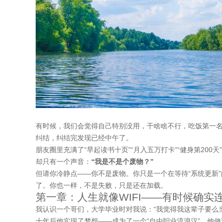
有时候，我们会觉得自己特别没用，干啥啥不行，吃饭第一
纠结，纠结完发现已经中午了。
朋友圈里充满了“早起读书十页”“月入五万打卡”“健身第20
却只有一个声音：
“我是不是个废物？”
但请你冷静点——你不是废物。你只是一个在等待“系统更新
了。你也一样，不是失败，只是还在加载。
第一章：人生就像WIFI——有时候确实
我认识一个哥们，大学毕业时对我说：“我觉得我这辈子要么当
十年后他实现了梦想——成为了一个“自由职业流浪汉”。他