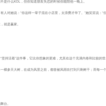
不是什么KOL，但你知道朋友失恋的时候你能陪他一晚上。
有人对她说：“你这样一辈子混在小店里，太浪费才华了。”她笑笑说：“
在，就是赢家。
“坚持活着”这件事，它比你想象的更难，尤其在这个充满内卷和比较的世
每一棵参天大树，在成为风景之前，都曾被风雨吹打到只剩树干；而每一
的舞台。