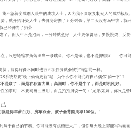
。我不急着变成别人眼中的成功人士，因为我不喜欢复制别人的成功模板。
点赞，就开始怀疑人生；去健身房撸了五分钟铁，第二天没有马甲线，就
手就已经伸向了奶茶……
焦虑了。但人生不是泡面，三分钟就煮好，人生更像煲汤，要慢慢炖、反复
得点，只想蜷缩在角落里当一条咸鱼。你不是懒，也不是抑郁症——你可
”洗脑，搞得好像不同时进行五项任务就会被宇宙惩罚一样。
iOS系统都要“晚上偷偷更新”呢，为什么你不能允许自己偶尔“躺一下”？
你不是废了，而是在积蓄力量；高潮时，你不是牛了，而是时机刚好。
性的事时，不要骂自己没用，而是拍拍肩说一句：“兄弟/姐妹，你只是暂
自己
功就是得年薪百万、房车双全、孩子会背圆周率100位。”
找到属于自己的节奏。你可能没有跳槽进大厂，但你每天晚上都能写写画画