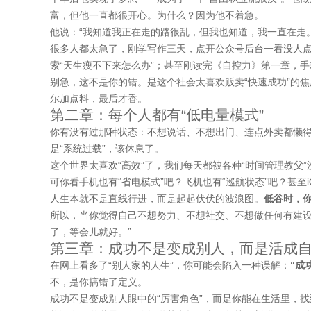
富，但他一直都很开心。为什么？因为他不着急。
他说：“我知道我正在走的路很乱，但我也知道，我一直在走
很多人都太急了，刚学写作三天，点开公众号后台一看没人
索“天生瘦不下来怎么办”；甚至刚读完《自控力》第一章，
别急，这不是你的错。是这个社会太喜欢贩卖“快速成功”的
尔加点料，最后才香。
第二章：每个人都有“低电量模式”
你有没有过那种状态：不想说话、不想出门、连点外卖都懒
是“系统过载”，该休息了。
这个世界太喜欢“高效”了，我们每天都被各种“时间管理教父
可你看手机也有“省电模式”吧？飞机也有“巡航状态”吧？甚至
人生本就不是直线行进，而是起起伏伏的波浪图。
低谷时，
所以，当你觉得自己不想努力、不想社交、不想做任何有建设
了，等会儿就好。”
第三章：成功不是变成别人，而是活成
在网上看多了“别人家的人生”，你可能会陷入一种误解：
“成
不，是你搞错了定义。
成功不是变成别人眼中的“厉害角色”，而是你能在生活里，