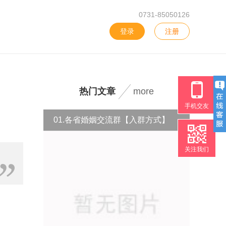
0731-85050126
登录
注册
热门文章
more
手机交友
01.各省婚姻交流群【入群方式】
关注我们