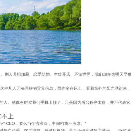
名。别人升职加薪、恋爱结婚、生娃开店、环游世界，我们却在为明天早
0天”这种凡人无法理解的异界信息，而你窝在床上，看着窗外的阳光洒进来
”的人。就像有时候我们手机卡顿了，只是因为后台程序太多，并不代表它
连不上
个CEO，要么当个流浪汉，中间档我不考虑。”
做过外卖骑手、摆过地摊、搞过短视频、甚至还研究过数字藏品……虽然没