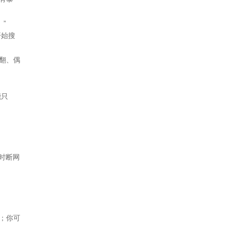
”
开始搜
翻、偶
能只
时断网
；你可