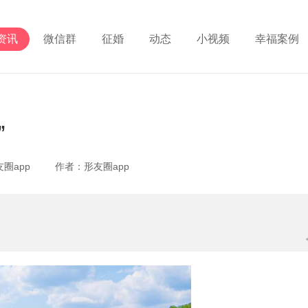
资讯
微信群
征婚
动态
小视频
幸福案例
”
形友圈app 作者：形友圈app