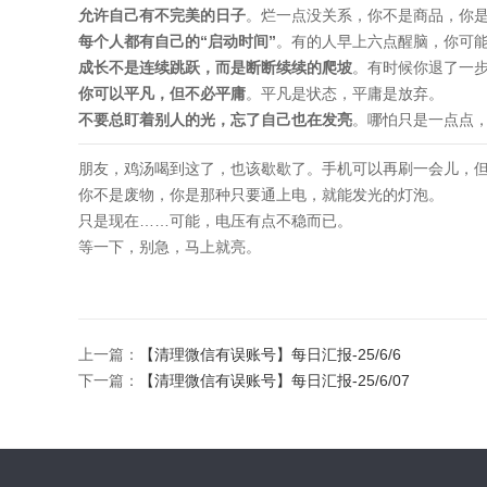
允许自己有不完美的日子
。烂一点没关系，你不是商品，你
每个人都有自己的“启动时间”
。有的人早上六点醒脑，你可
成长不是连续跳跃，而是断断续续的爬坡
。有时候你退了一
你可以平凡，但不必平庸
。平凡是状态，平庸是放弃。
不要总盯着别人的光，忘了自己也在发亮
。哪怕只是一点点
朋友，鸡汤喝到这了，也该歇歇了。手机可以再刷一会儿，
你不是废物，你是那种只要通上电，就能发光的灯泡。
只是现在……可能，电压有点不稳而已。
等一下，别急，马上就亮。
上一篇：
【清理微信有误账号】每日汇报-25/6/6
下一篇：
【清理微信有误账号】每日汇报-25/6/07