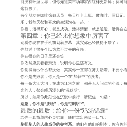
能没有环游世界，但你知道菜市场哪家西红柿更新鲜；你可能
这就够了。
有个朋友在咖啡馆做店员，每天打卡上班、做咖啡、写日记。
乐，我每天都和喜欢的生活泡在一起。”
你看，活得开心，就是成功。活得清醒，就是通透。活得自
第四章：你已经比你想象中厉害了
别看你现在在手机前划着屏幕，其实你已经做得不错了：
你熬过了很多个以为熬不过去的夜晚；
你在很丧的日子里还会笑；
你依然愿意看看鸡汤，说明你心里还有光。
你觉得自己什么都没做，其实你一直都在努力活着。不要小看
你不是失败者，你只是一个在“加载中”的强者。
每一条大江大河，在成为江河之前，都是无人问津的小溪；
光的人，都会经历漫长的“沉默期”。
所以，如果你此刻也在沉默中前行，请记住一句话：
别急，你不是“废物”，你是“加载中”。
最后的最后：给你一份“鸡汤锦囊”
给你一套简单的心灵锦囊，随时拿出来吸一口气：
别把别人的人生当你的参考系
。他们有他们的剧本，你有你