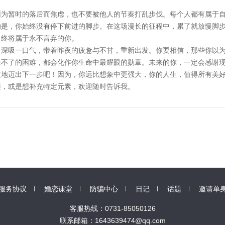
因为暂时的落后而焦虑，也不要被他人的节奏打乱步伐。每个人都有属于
的是，你始终没有停下前进的脚步。在这场漫长的征程中，累了就放慢脚
，终将属于永不言弃的你。
。深吸一口气，带着昨夜的疲惫与不甘，重新出发。你要相信，那些你以
胜不了的困难，都会化作你生命中最耀眼的勋章。未来的你，一定会感谢
敢地迈出下一步吧！因为，你远比想象中更强大，你的人生，值得所有美
整，或是想补充特定元素，欢迎随时告诉我。
服务协议
婚恋课堂
防骗中心
日记
话题
邀请单
客服热线：0731-85050126
联系邮箱：1643639474@qq.com