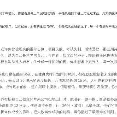
的车鸣交织，你望着屏幕上未完成的方案，手指悬在回车键上方迟迟未落。此刻的疲
想的彼岸。但请记住，所有的迷茫与挣扎，都是成长必经的泥泞，每一个在黑暗中咬
。或许你曾被现实的重拳击倒，项目失败、考试失利、感情受挫，那些期
角落，以为自己是世界的弃儿，可你看，悬崖边的种子，即便被狂风裹挟
将根系深深扎入岩石，生长成一棵倔强的树。你比想象中更强大，每一次
，熬夜打磨技能的深夜，在健身房挥汗如雨的时刻，都在默默雕刻着未来的
，每天以 30 厘米的速度疯长，六周就能长到 15 米。人生也有这样的 
梯。或许现在的你，还在黑暗中摸索，但请相信，量变终将引发质变，你
。乔布斯被自己创立的苹果公司扫地出门时，他没有一蹶不振，而是创办
版商拒绝 12 次后，依然坚持创作，让《哈利・波特》风靡全球。他们的
挫折当作成长的养料，把失败当作成功的前奏，当你熬过了最艰难的时刻