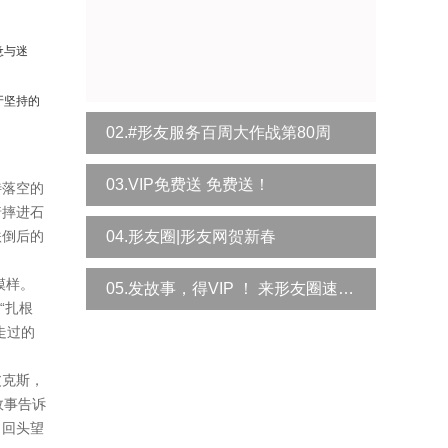
惫与迷
牙坚持的
02.#形友服务百周大作战第80周
03.VIP免费送 免费送！
待落空的
着摔进石
跌倒后的
04.形友圈|形友网贺新春
模样。
05.发故事，得VIP ！ 来形友圈速领！
“扎根
走过的
皮克斯，
故事告诉
，回头望