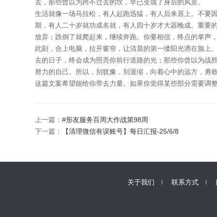
去，那些曾以为跨不过去的坎，早已变成了身后的风景。
生活就像一场马拉松，有人起跑迅猛，有人后来居上。不要
期，有人二十岁就功成名就，有人四十岁才大器晚成。重要
放弃；跌倒了就爬起来，继续奔跑。你要相信，终点的掌声
此刻，合上电脑，拉开窗帘，让清晨的第一缕阳光洒在脸上
去的日子，终会成为照亮你前行道路的光；那些你曾以为战
努力的自己。所以，别犹豫，别退缩，向着心中的远方，勇
这篇文案希望能给你带去力量。如果你觉得某些部分需要调
上一篇：
#形友服务百周大作战第98周
下一篇：
【清理微信有误账号】每日汇报-25/6/8
关于我们
联系方式