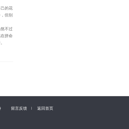
自己的花
步，但别
为熬不过
现在拼命
好。
身
留言反馈
返回首页