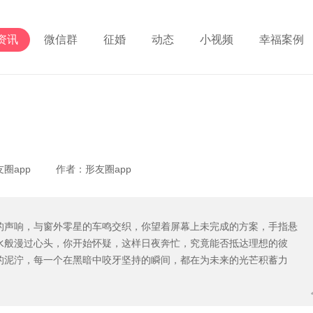
资讯
微信群
征婚
动态
小视频
幸福案例
形友圈app 作者：形友圈app
的声响，与窗外零星的车鸣交织，你望着屏幕上未完成的方案，手指悬
水般漫过心头，你开始怀疑，这样日夜奔忙，究竟能否抵达理想的彼
的泥泞，每一个在黑暗中咬牙坚持的瞬间，都在为未来的光芒积蓄力