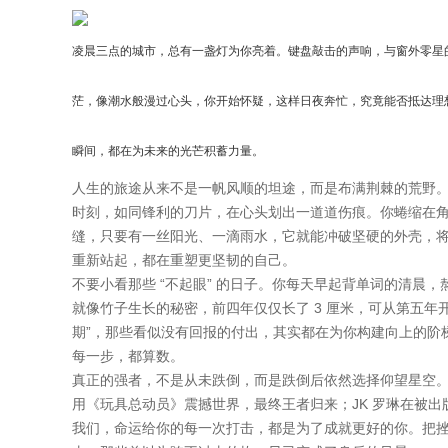
凌晨三点的城市，总有一盏灯为你亮着。键盘敲击的声响，与窗外零星
茫，像潮水般漫过心头，你开始怀疑，这样日夜奔忙，究竟能否抵达理
瞬间，都在为未来的光芒积蓄力量。
人生的旅途从来不是一帆风顺的坦途，而是布满荆棘的荒野
时刻，如同锋利的刀片，在心头划出一道道伤痕。你蜷缩在
缝，只要有一丝阳光、一滴雨水，它就能冲破坚硬的外壳，
重新站起，都在重塑更坚韧的自己。
不要小看那些 “不起眼” 的日子。你每天早起背单词的清晨
就像竹子生长的秘密，前四年仅仅长了 3 厘米，可从第五年开始
期”，那些看似没有回报的付出，其实都在为你构建向上的阶
每一步，都算数。
真正的强者，不是从未跌倒，而是跌倒后依然选择仰望星空
用《玩具总动员》震撼世界，最终王者归来；JK 罗琳在被出
我们，命运给你的每一次打击，都是为了成就更好的你。把