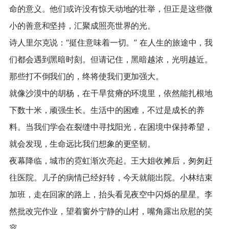
命的意义。他们或许没有惊天动地的壮举，但正是这些微
小的善意和坚持，汇聚成照亮世界的光。
诗人里尔克说：“挺住意味着一切。” 在人生的旅途中，我
们都会遇到黑暗时刻。但请记住，黑暗越浓，光明越近。
那些打不倒我们的，终将使我们更加强大。
就像沙漠中的胡杨，在干旱贫瘠的环境里，依然能扎根地
下数十米，顽强生长。生活中的困难，不过是成长的养
料。当我们学会在裂缝中寻找阳光，在困境中保持希望，
就会发现，生命远比我们想象的更坚韧。
夜幕降临，城市的霓虹渐次亮起。王大姐收摊后，匆匆赶
往医院。儿子的病情已经好转，今天就能出院。小林结束
加班，走在回家的路上，抬头看见夜空中闪烁的星星。李
然批改完作业，望着窗外宁静的山村，嘴角露出欣慰的笑
容。