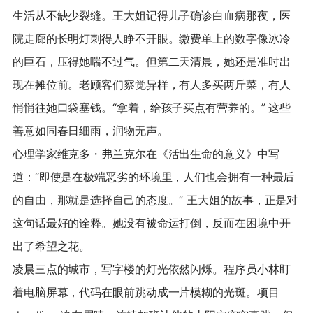
生活从不缺少裂缝。王大姐记得儿子确诊白血病那夜，医
院走廊的长明灯刺得人睁不开眼。缴费单上的数字像冰冷
的巨石，压得她喘不过气。但第二天清晨，她还是准时出
现在摊位前。老顾客们察觉异样，有人多买两斤菜，有人
悄悄往她口袋塞钱。“拿着，给孩子买点有营养的。” 这些
善意如同春日细雨，润物无声。
心理学家维克多・弗兰克尔在《活出生命的意义》中写
道：“即使是在极端恶劣的环境里，人们也会拥有一种最后
的自由，那就是选择自己的态度。” 王大姐的故事，正是对
这句话最好的诠释。她没有被命运打倒，反而在困境中开
出了希望之花。
凌晨三点的城市，写字楼的灯光依然闪烁。程序员小林盯
着电脑屏幕，代码在眼前跳动成一片模糊的光斑。项目