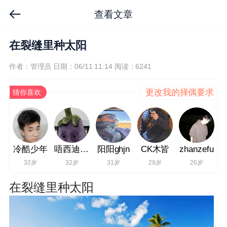
查看文章
在裂缝里种太阳
作者：管理员
日期：06/11 11:14
阅读：6241
更改我的择偶要求
猜你喜欢
冷酷少年
唔西迪西p712
阳阳ghjn
CK木皆
zhanzefu
32岁
32岁
31岁
29岁
26岁
在裂缝里种太阳