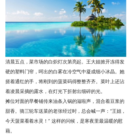
清晨五点，菜市场的白炽灯次第亮起。王大姐掀开冻得发
硬的塑料门帘，呵出的白雾在冷空气中凝成细小冰晶。她
搓着通红的手，将刚到的菠菜码得整整齐齐。菜叶上还沾
着凌晨采摘的露水，在灯光下折射出细碎的光。
摊位对面的早餐铺传来油条入锅的滋啦声，混合着豆浆的
甜香。骑三轮车送菜的老张经过时，总会喊一声：“王姐，
今天菠菜看着水灵！” 这样的问候，是寒夜里最温暖的慰
藉。