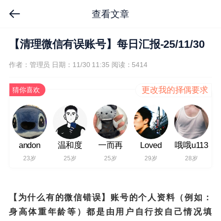
查看文章
【清理微信有误账号】每日汇报-25/11/30
作者：管理员
日期：11/30 11:35
阅读：5414
更改我的择偶要求
猜你喜欢
andon
温和度
一而再
Loved
哦哦u113
23岁
25岁
25岁
29岁
28岁
【为什么有的微信错误】账号的个人资料（例如：
身高体重年龄等）都是由用户自行按自己情况填