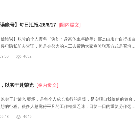
账号】每日汇报-26/6/17
[圈内爆文]
微信错误】账号的个人资料（例如：身高体重年龄等）都是由用户自行按
得侵犯隐私前去查证，但是会努力的人工去帮助大家查验联系方式是否填
9:56
4632
，以实干赴荣光
[圈内爆文]
，以实干赴荣光 职场，是每个人成长修行的道场，是实现自我价值的舞台
理想的征程。很多人总觉得平凡的工作枯燥乏味，日复一日的重复劳作毫
9:48
4649