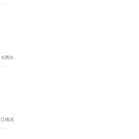
……
，当黑白
……
自己情况
……