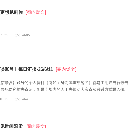
更想见到你
[圈内爆文]
9:25
4685
账号】每日汇报-26/6/11
[圈内爆文]
微信错误】账号的个人资料（例如：身高体重年龄等）都是由用户自行按
得侵犯隐私前去查证，但是会努力的人工去帮助大家查验联系方式是否填
0:15
4641
见世间温柔
[圈内爆文]