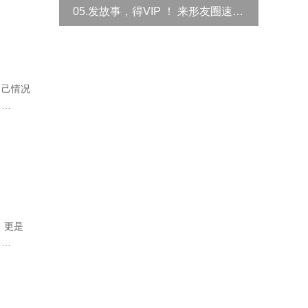
05.发故事，得VIP ！ 来形友圈速领！
自己情况
……
，更是
……