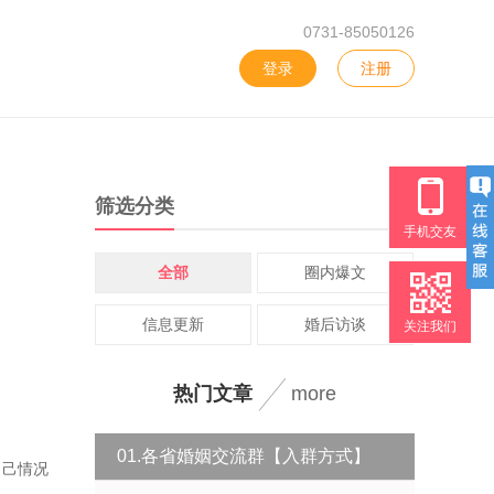
0731-85050126
登录
注册
筛选分类
手机交友
全部
圈内爆文
信息更新
婚后访谈
关注我们
热门文章
more
01.各省婚姻交流群【入群方式】
自己情况