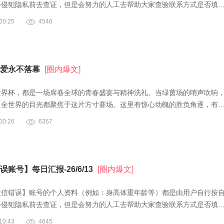
得侵犯隐私前去查证，但是会努力的人工去帮助大家查验联系方式是否填
0:25
4546
爱永不落幕
[圈内爆文]
世界杯，都是一场席卷全球的青春盛宴与精神洗礼。当绿茵场的哨声吹响
，全世界的目光都聚焦于这片方寸赛场。这里有惊心动魄的胜负角逐，有
0:20
6367
账号】每日汇报-26/6/13
[圈内爆文]
微信错误】账号的个人资料（例如：身高体重年龄等）都是由用户自行按
得侵犯隐私前去查证，但是会努力的人工去帮助大家查验联系方式是否填
0:43
4645