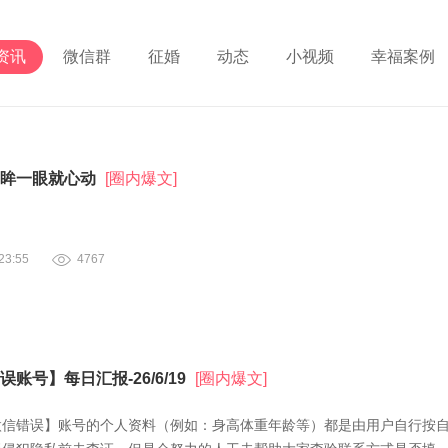
资讯
微信群
征婚
动态
小视频
幸福案例
眸一眼就心动
[圈内爆文]
3:55
4767
账号】每日汇报-26/6/19
[圈内爆文]
微信错误】账号的个人资料（例如：身高体重年龄等）都是由用户自行按