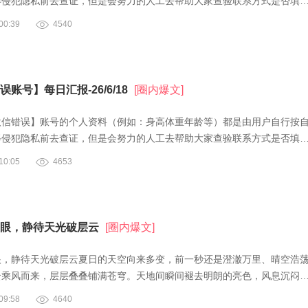
得侵犯隐私前去查证，但是会努力的人工去帮助大家查验联系方式是否填
0:39
4540
账号】每日汇报-26/6/18
[圈内爆文]
微信错误】账号的个人资料（例如：身高体重年龄等）都是由用户自行按
得侵犯隐私前去查证，但是会努力的人工去帮助大家查验联系方式是否填
0:05
4653
眼，静待天光破层云
[圈内爆文]
眼，静待天光破层云夏日的天空向来多变，前一秒还是澄澈万里、晴空浩
云乘风而来，层层叠叠铺满苍穹。天地间瞬间褪去明朗的亮色，风息沉闷
9:58
4640