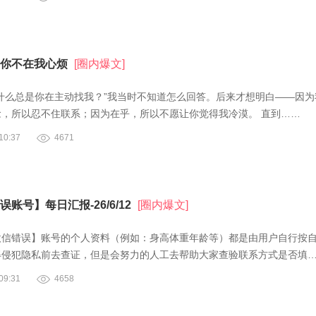
你不在我心烦
[圈内爆文]
什么总是你在主动找我？”我当时不知道怎么回答。后来才想明白——因为
念，所以忍不住联系；因为在乎，所以不愿让你觉得我冷漠。 直到……
0:37
4671
账号】每日汇报-26/6/12
[圈内爆文]
微信错误】账号的个人资料（例如：身高体重年龄等）都是由用户自行按
得侵犯隐私前去查证，但是会努力的人工去帮助大家查验联系方式是否填
9:31
4658