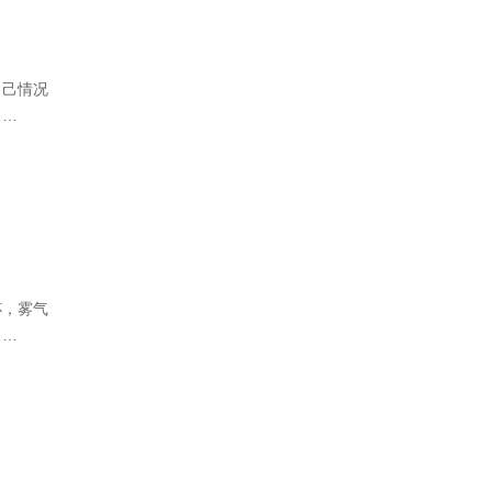
自己情况
……
杯，雾气
……