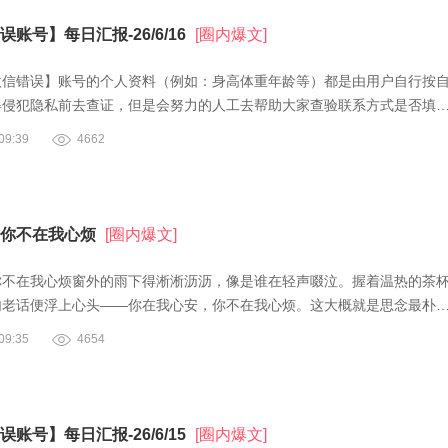
账号】每日汇报-26/6/16
[圈内爆文]
微信错误】账号的个人资料（例如：身高体重年龄等）都是由用户自行按
得侵犯隐私前去查证，但是会努力的人工去帮助大家查验联系方式是否填
9:39
4662
你不在我心烦
[圈内爆文]
你不在我心烦窗外的雨下得淅淅沥沥，像是谁在轻声啜泣。握着温热的茶
句老话便浮上心头——你在我心安，你不在我心烦。这大概就是思念最朴
9:35
4654
账号】每日汇报-26/6/15
[圈内爆文]